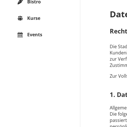
Bistro
Dat
Kurse
Rech
Events
Die Sta
Kundeni
zur Ver
Zustimm
Zur Voll
1. Da
Allgeme
Die fol
passier
persönl