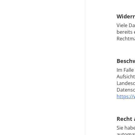
Widerr
Viele D
bereits 
Rechtmä
Beschw
Im Fall
Aufsich
Landesd
Datensc
https:/
Recht 
Sie habe
automat