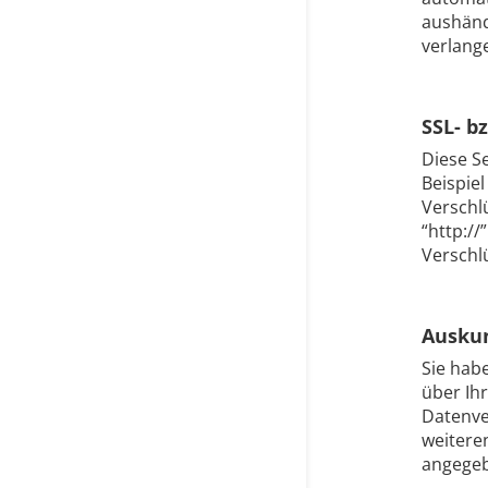
aushänd
verlange
SSL- b
Diese S
Beispiel
Verschl
“http://
Verschlü
Auskun
Sie hab
über Ih
Datenve
weitere
angegeb