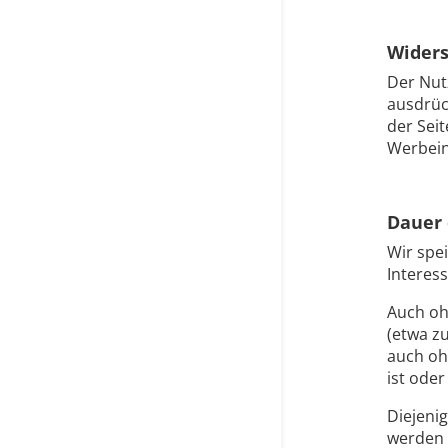
Widers
Der Nut
ausdrüc
der Sei
Werbein
Dauer 
Wir spe
Interes
Auch oh
(etwa z
auch oh
ist oder
Diejeni
werden 