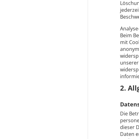
Löschun
jederze
Beschwe
Analyse
Beim Be
mit Coo
anonym;
widersp
unserer
widersp
informi
2. Al
Daten
Die Bet
persone
dieser 
Daten e