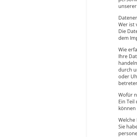
unserer
Datener
Wer ist
Die Dat
dem Imp
Wie erf
Ihre Da
handeln
durch u
oder Uh
betrete
Wofür n
Ein Tei
können 
Welche 
Sie hab
persone