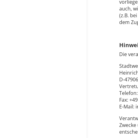
vorlieg
auch, w
(z.B. b
dem Zugr
Hinwei
Die vera
Stadtw
Heinric
D-4790
Vertret
Telefon
Fax: +4
E-Mail:
Verantwo
Zwecke 
entsche